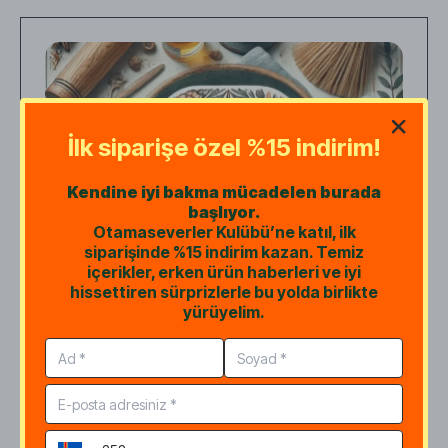
üretmek kaçınılmaz hale geliyor. Bu
yazımızda, atık yağlardan arap sabunu
formülü paylaşıyor ve arap sabunu yapımını
videolu anlatım eşliğinde adım adım
açıklıyoruz.
İlk siparişe özel %15 indirim!
Kendine iyi bakma mücadelen burada
başlıyor.
Otamaseverler Kulübü’ne katıl, ilk
siparişinde %15 indirim kazan. Temiz
içerikler, erken ürün haberleri ve iyi
hissettiren sürprizlerle bu yolda birlikte
yürüyelim.
Sabun Formülleri
Sabunlaşma Katsayısı
Nasıl Hesaplanır?
Kendi sabununuzu yaparken kıvamını