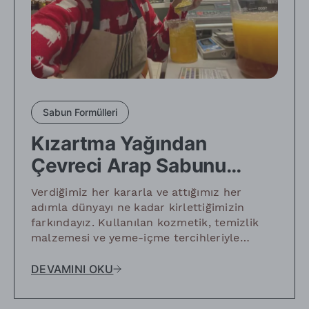
Sabun Formülleri
Kızartma Yağından
Çevreci Arap Sabunu
Yapımı
Verdiğimiz her kararla ve attığımız her
adımla dünyayı ne kadar kirlettiğimizin
farkındayız. Kullanılan kozmetik, temizlik
malzemesi ve yeme-içme tercihleriyle
doğada nasıl izler bıraktığımızı biliyoruz. Bu
sorunları tek bir hamlede tamamen ortadan
DEVAMINI OKU
kaldırmak mümkün olmasa da elimizden
geleni yapmak ve çevreci alternatifler