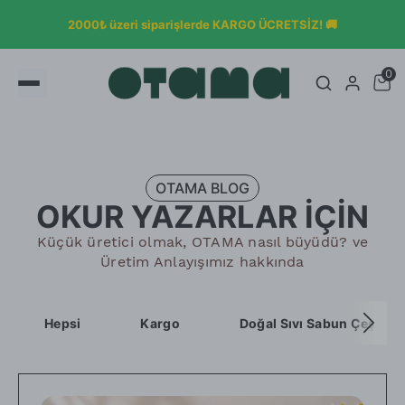
2000₺ üzeri siparişlerde KARGO ÜCRETSİZ! 🚚
0
OTAMA BLOG
OKUR YAZARLAR İÇİN
Küçük üretici olmak, OTAMA nasıl büyüdü? ve
Üretim Anlayışımız hakkında
Hepsi
Kargo
Doğal Sıvı Sabun Çeşitler