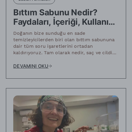
Bıttım Sabunu Nedir?
Faydaları, İçeriği, Kullanımı
ve Seçerken Dikkat
Doğanın bize sunduğu en sade
Edilmesi Gerekenler
temizleyicilerden biri olan bıttım sabununa
dair tüm soru işaretlerini ortadan
kaldırıyoruz. Tam olarak nedir, saç ve cildi
nasıl arındırır, satın alırken nelere dikkat
edilmelidir? Gelin, bu geleneksel mirasın
DEVAMINI OKU
detaylarına birlikte bakalım