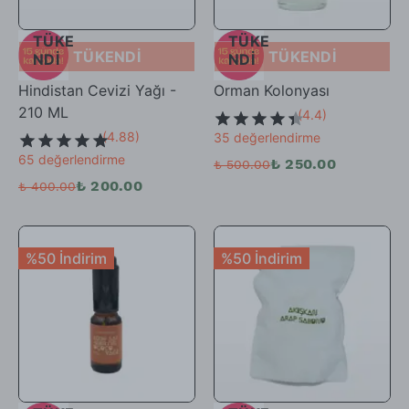
TÜKE
TÜKE
TÜKENDİ
TÜKENDİ
NDİ
NDİ
Hindistan Cevizi Yağı -
Orman Kolonyası
210 ML
(
4.4
)
(
4.88
)
35 değerlendirme
65 değerlendirme
₺ 250.00
₺ 500.00
₺ 200.00
₺ 400.00
%50 İndirim
%50 İndirim