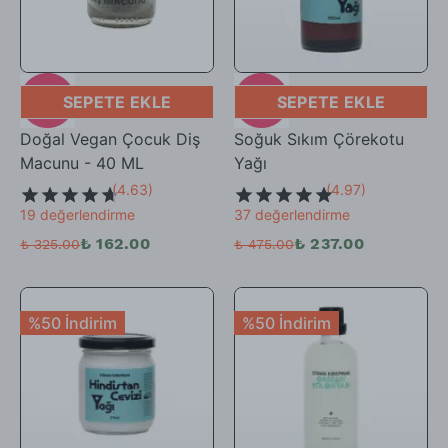
SEPETE EKLE
SEPETE EKLE
Doğal Vegan Çocuk Diş
Soğuk Sıkım Çörekotu
Macunu - 40 ML
Yağı
(
4.63
)
(
4.97
)
19 değerlendirme
37 değerlendirme
₺ 162.00
₺ 237.00
₺ 325.00
₺ 475.00
%50 İndirim
%50 İndirim