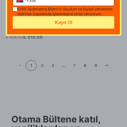
Soğuk Sıkım Keten
KVKK Aydınlatma Metni
’ni okudum ve kişisel verilerimin
Tohumu Yağı - 100 ML
belirtilen kapsamda işlenmesine onay veriyorum.
(
5
)
Kayıt Ol
14 değerlendirme
₺ 212.50
₺ 425.00
1
2
3
...
7
8
9
Otama Bültene katıl,