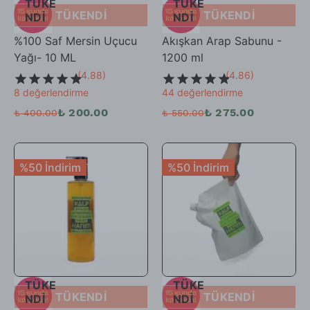
TÜKE
TÜKE
TÜKENDİ
TÜKENDİ
NDİ
NDİ
%100 Saf Mersin Uçucu
Akışkan Arap Sabunu -
Yağı- 10 ML
1200 ml
(
4.88
)
(
4.86
)
8 değerlendirme
44 değerlendirme
₺ 200.00
₺ 275.00
₺ 400.00
₺ 550.00
%50 İndirim
%50 İndirim
TÜKE
TÜKE
TÜKENDİ
TÜKENDİ
NDİ
NDİ