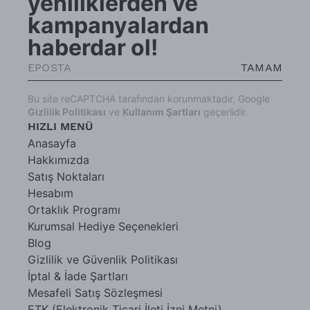
yeniliklerden ve
kampanyalardan
haberdar ol!
TAMAM
Bu site reCAPTCHA tarafından korunmaktadır, Google
Gizlilik Politikası
ve
Kullanım Şartları
geçerlidir.
HIZLI MENÜ
Anasayfa
Hakkımızda
Satış Noktaları
Hesabım
Ortaklık Programı
Kurumsal Hediye Seçenekleri
Blog
Gizlilik ve Güvenlik Politikası
İptal & İade Şartları
Mesafeli Satış Sözleşmesi
ETK (Elektronik Ticari İleti İzni Metni)