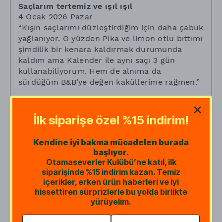
Saçlarım tertemiz ve ışıl ışıl
4 Ocak 2026 Pazar
“
Kışın saçlarımı düzleştirdiğim için daha çabuk
yağlanıyor. O yüzden Pika ve limon otlu bıttımı
şimdilik bir kenara kaldırmak durumunda
kaldım ama Kalender ile aynı saçı 3 gün
kullanabiliyorum. Hem de alnıma da
sürdüğüm B&B’ye değen kaküllerime rağmen.
”
İlk siparişe özel %15 indirim!
Çok memnunum
4 Aralık 2025 Perşembe
Kendine iyi bakma mücadelen burada
“
Saçlarım cok canlı ve sağlıklı. Güvenilir bir
başlıyor.
ürün. Tekrar alıyorum ve tavsiye ediyorum
”
Otamaseverler Kulübü’ne katıl, ilk
siparişinde %15 indirim kazan. Temiz
içerikler, erken ürün haberleri ve iyi
hissettiren sürprizlerle bu yolda birlikte
yürüyelim.
Ah Ne Güzelsin
Sibel
K.