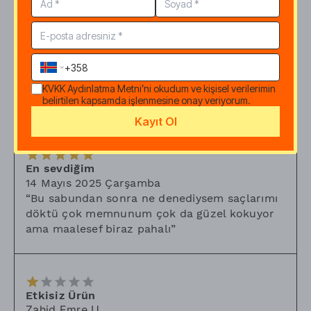
6 Ağustos 2025 Çarşamba
“
Hayatımda saçlarım hiç bu kadar güzel
olmamıştı abartmıyorum teşekkürler
emeklerinize, bilginize 🙏 Pika pika
kullanmıştım o da çok iyiydi ama Kalender
benim olayımmış katı saç kremiyle birlikte
KVKK Aydınlatma Metni
’ni okudum ve kişisel verilerimin
belirtilen kapsamda işlenmesine onay veriyorum.
ahenk içinde ince telli saçlarım 🥰
”
Kayıt Ol
En sevdiğim
14 Mayıs 2025 Çarşamba
“
Bu sabundan sonra ne denediysem saçlarımı
döktü çok memnunum çok da güzel kokuyor
ama maalesef biraz pahalı
”
Etkisiz Ürün
Zahid Emre
U.