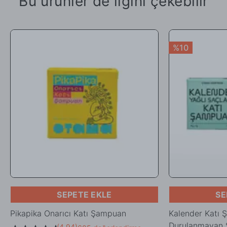
Bu ürünler de ilgini çekebilir
%10
SEPETE EKLE
SE
Pikapika Onarıcı Katı Şampuan
Kalender Katı
Durulanmayan 
(
4.94
)