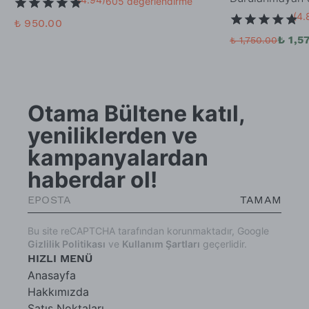
605 değerlendirme
(
4.
₺ 950.00
₺ 1,5
₺ 1,750.00
Otama Bültene katıl,
yeniliklerden ve
kampanyalardan
haberdar ol!
TAMAM
Bu site reCAPTCHA tarafından korunmaktadır, Google
Gizlilik Politikası
ve
Kullanım Şartları
geçerlidir.
HIZLI MENÜ
Anasayfa
Hakkımızda
Satış Noktaları