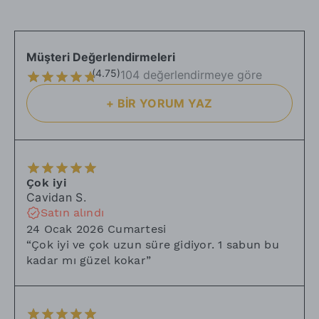
bir durumu varsa (şehir değişikliği vb.), lütfen sipariş notunda
belirtmeyi unutmayın.
Genel olarak, satın aldığınız
ürünleri tahrip etmeden, ürünün
Müşteri Değerlendirmeleri
tekrar satılabilirliğini bozmayacak şekilde ve kargo paketi
(
4.75
)
104 değerlendirmeye göre
açılmamış olarak
, alıcı adrese teslim tarihinden itibaren 14
gün içinde iade edebilirsiniz.
+
BİR YORUM YAZ
Çok iyi
Cavidan
S.
Satın alındı
24 Ocak 2026 Cumartesi
“
Çok iyi ve çok uzun süre gidiyor. 1 sabun bu
kadar mı güzel kokar
”