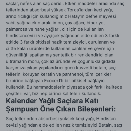
saçlar, nefes alan saç derisi. Etken maddeler arasında saç
tellerinden absorbesi yüksek Toros'lardan keçi yağı,
arındırıcılığı için kullandığımız Hatay'ın defne meyvesi
sabit yağına ek olarak limon, çay ağacı, biberiye,
palmarosa ve nane yağları, cilt için de kullanılan
hindistancevizi ve ayçiçek yağından elde edilen 3 farklı
etkide 3 farklı bitkisel nazik temizleyici, durulanan ve
ciltte kalan ürünlerde kullanılan canlılar ve çevre için
güvenliliği ispatlanmış sentetik bir renklendirici olan
ultramarin moru, çok az üründe ve çoğunlukla gıdada
karşımıza çıkan yapılandırıcı gücü kuvvetli betain, saç
tellerini koruyan keratin ve panthenol, tüm içerikleri
birbirine bağlayan Ecocert'li bir bitkisel bağlayıcı
kullandık. Bu hammaddelerin piyasada çok farklı kalitede
çeşitleri var, biz hep birinci kaliteleri kullandık.
Kalender Yağlı Saçlara Katı
Şampuan Öne Çıkan Bileşenleri:
Saç tellerinden absorbesi yüksek keçi yağı, Hindistan
cevizi yağından elde edilen nazik temizleyici Betain, saçı