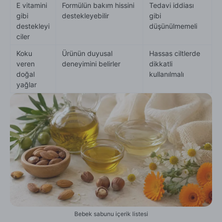
E vitamini
Formülün bakım hissini
Tedavi iddiası
gibi
destekleyebilir
gibi
destekleyi
düşünülmemeli
ciler
Koku
Ürünün duyusal
Hassas ciltlerde
veren
deneyimini belirler
dikkatli
doğal
kullanılmalı
yağlar
Bebek sabunu içerik listesi