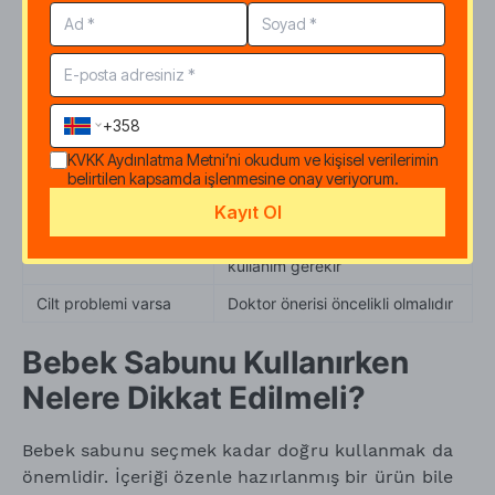
kullanmamak ve cildi iyi durulamaktır.
Durum
Sabun Kullanımı İçin Yaklaşım
Yenidoğan dönemi
Çoğu zaman sade su yeterlidir
Günlük hafif temizlik
Her gün sabun şart değildir
KVKK Aydınlatma Metni
’ni okudum ve kişisel verilerimin
belirtilen kapsamda işlenmesine onay veriyorum.
Terleme veya kirlenme
Az miktarda bebek sabunu
sonrası
kullanılabilir
Kayıt Ol
Hassas veya kuru cilt
Daha dikkatli seçim ve az
kullanım gerekir
Cilt problemi varsa
Doktor önerisi öncelikli olmalıdır
Bebek Sabunu Kullanırken
Nelere Dikkat Edilmeli?
Bebek sabunu seçmek kadar doğru kullanmak da
önemlidir. İçeriği özenle hazırlanmış bir ürün bile