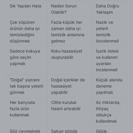
Sık Yapılan Hata
Neden Sorun
Daha Doğru
Olabilir?
Yaklaşım
Çok köpüren
Fazla köpük her
Nazik ve
ürünün daha iyi
zaman daha iyi
yeterli
temizlediğini
temizlik anlamına
temizlik
düşünmek
gelmez
öncelenmeli
Sadece kokuya
Koku hassasiyet
İçerik listesi
göre seçim
oluşturabilir
ve kullanım
yapmak
uyarıları
incelenmeli
“Doğal” yazısını
Doğal içerikler de
Küçük alanda
tek başına yeterli
hassasiyet
deneme
görmek
yapabilir
yapılmalı
Her banyoda
Ciltte kuruluk
Az miktarda,
fazla ürün
hissini artırabilir
ihtiyaç
kullanmak
oldukça
kullanılmalı
Göz çevresinde
Sabun gözde
Gözle