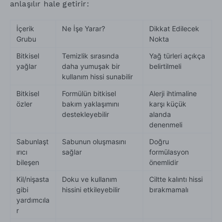
anlaşılır hale getirir:
İçerik
Ne İşe Yarar?
Dikkat Edilecek
Grubu
Nokta
Bitkisel
Temizlik sırasında
Yağ türleri açıkça
yağlar
daha yumuşak bir
belirtilmeli
kullanım hissi sunabilir
Bitkisel
Formülün bitkisel
Alerji ihtimaline
özler
bakım yaklaşımını
karşı küçük
destekleyebilir
alanda
denenmeli
Sabunlaşt
Sabunun oluşmasını
Doğru
ırıcı
sağlar
formülasyon
bileşen
önemlidir
Kil/nişasta
Doku ve kullanım
Ciltte kalıntı hissi
gibi
hissini etkileyebilir
bırakmamalı
yardımcıla
r