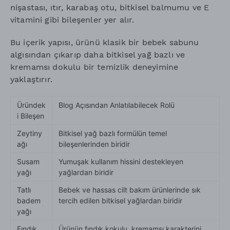
nişastası, ıtır, karabaş otu, bitkisel balmumu ve E
vitamini gibi bileşenler yer alır.
Bu içerik yapısı, ürünü klasik bir bebek sabunu
algısından çıkarıp daha bitkisel yağ bazlı ve
kremamsı dokulu bir temizlik deneyimine
yaklaştırır.
Üründek
Blog Açısından Anlatılabilecek Rolü
i Bileşen
Zeytiny
Bitkisel yağ bazlı formülün temel
ağı
bileşenlerinden biridir
Susam
Yumuşak kullanım hissini destekleyen
yağı
yağlardan biridir
Tatlı
Bebek ve hassas cilt bakım ürünlerinde sık
badem
tercih edilen bitkisel yağlardan biridir
yağı
Fındık
Ürünün fındık kokulu, kremamsı karakterini