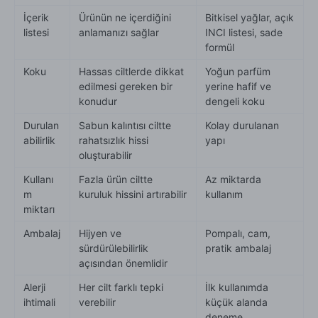
İçerik
Ürünün ne içerdiğini
Bitkisel yağlar, açık
listesi
anlamanızı sağlar
INCI listesi, sade
formül
Koku
Hassas ciltlerde dikkat
Yoğun parfüm
edilmesi gereken bir
yerine hafif ve
konudur
dengeli koku
Durulan
Sabun kalıntısı ciltte
Kolay durulanan
abilirlik
rahatsızlık hissi
yapı
oluşturabilir
Kullanı
Fazla ürün ciltte
Az miktarda
m
kuruluk hissini artırabilir
kullanım
miktarı
Ambalaj
Hijyen ve
Pompalı, cam,
sürdürülebilirlik
pratik ambalaj
açısından önemlidir
Alerji
Her cilt farklı tepki
İlk kullanımda
ihtimali
verebilir
küçük alanda
deneme