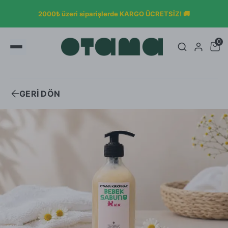
OTAMA KLASİKLERİYLE SON BULUŞMA! ÜRETİMİ
DURDURULACAK ÜRÜNLER %50 İNDİRİMDE 👋🏼
0
GERİ DÖN