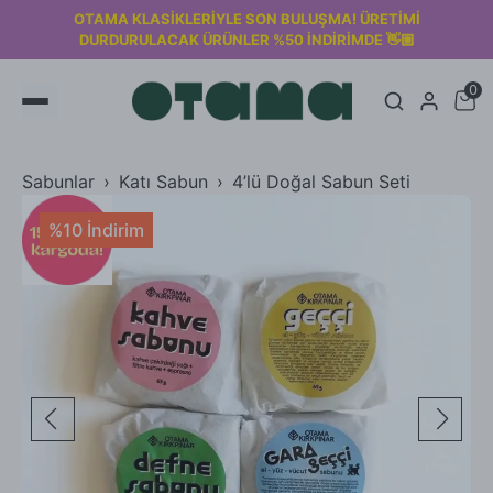
2000₺ üzeri siparişlerde KARGO ÜCRETSİZ! 🚚
0
Sabunlar
Katı Sabun
4’lü Doğal Sabun Seti
%10 İndirim