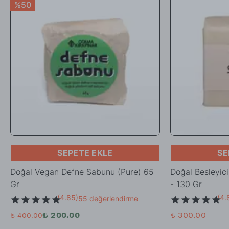
%50
SEPETE EKLE
SE
Doğal Vegan Defne Sabunu (Pure) 65
Doğal Besleyic
Gr
- 130 Gr
(
4.85
)
(
4.
55 değerlendirme
₺ 200.00
₺ 300.00
₺ 400.00