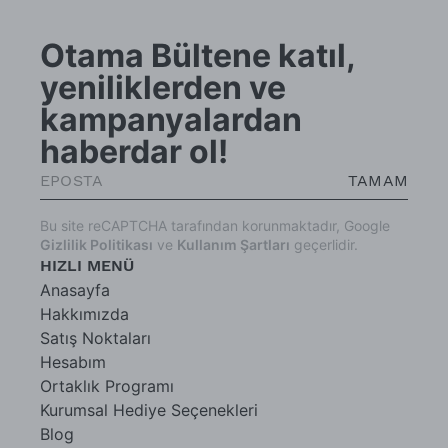
Otama Bültene katıl,
yeniliklerden ve
kampanyalardan
haberdar ol!
TAMAM
Bu site reCAPTCHA tarafından korunmaktadır, Google
Gizlilik Politikası
ve
Kullanım Şartları
geçerlidir.
HIZLI MENÜ
Anasayfa
Hakkımızda
Satış Noktaları
Hesabım
Ortaklık Programı
Kurumsal Hediye Seçenekleri
Blog