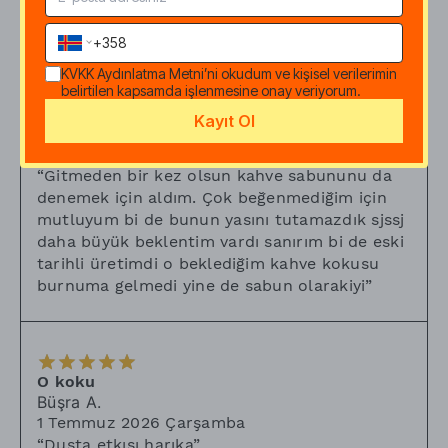
KVKK Aydınlatma Metni
’ni okudum ve kişisel verilerimin
belirtilen kapsamda işlenmesine onay veriyorum.
Son bi kez…
Kayıt Ol
Zehra
B.
18 Temmuz 2026 Cumartesi
“
Gitmeden bir kez olsun kahve sabununu da
denemek için aldım. Çok beğenmediğim için
mutluyum bi de bunun yasını tutamazdık sjssj
daha büyük beklentim vardı sanırım bi de eski
tarihli üretimdi o beklediğim kahve kokusu
burnuma gelmedi yine de sabun olarakiyi
”
O koku
Büşra
A.
1 Temmuz 2026 Çarşamba
“
Duşta etkısı harıka
”