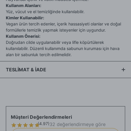
Kullanım Alanları:
Yüz, vücut ve el temizliğinde kullanılabilir.
Kimler Kullanabilir:
Vegan ürün tercih edenler, içerik hassasiyeti olanlar ve doğal
formüllerle temizlik yapmak isteyenler için uygundur.
Kullanım Önerisi:
Doğrudan cilde uygulanabilir veya lifle köpürtülerek
kullanılabilir. Düzenli kullanımda sabunun kuruması için hava
alan bir sabunluk tercih edilmelidir.
TESLİMAT & İADE
Ürünlerimiz taze olarak üretilmektedir. Kampanya dönemi
yoğunluğundan dolayı
kargoya teslimat sürelerimiz 15 iş
gününü bulabilmektedir.
Eğer siparişinizin aciliyet gerektiren
bir durumu varsa (şehir değişikliği vb.), lütfen sipariş notunda
belirtmeyi unutmayın.
Genel olarak, satın aldığınız
ürünleri tahrip etmeden, ürünün
Müşteri Değerlendirmeleri
tekrar satılabilirliğini bozmayacak şekilde ve kargo paketi
(
4.97
)
32 değerlendirmeye göre
açılmamış olarak
, alıcı adrese teslim tarihinden itibaren 14
gün içinde iade edebilirsiniz.