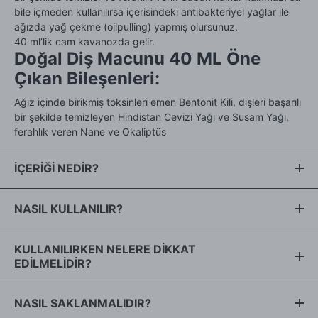
bile içmeden kullanılırsa içerisindeki antibakteriyel yağlar ile
ağızda yağ çekme (oilpulling) yapmış olursunuz.
40 ml’lik cam kavanozda gelir.
Doğal Diş Macunu 40 ML Öne
Çıkan Bileşenleri:
Ağız içinde birikmiş toksinleri emen Bentonit Kili, dişleri başarılı
bir şekilde temizleyen Hindistan Cevizi Yağı ve Susam Yağı,
ferahlık veren Nane ve Okaliptüs
İÇERİĞİ NEDİR?
Sesamum indicum seed oil (Susam yağı), Cocos nucifera oil
NASIL KULLANILIR?
(Hindistan cevizi yağı), Bentonite (Bentonit, arındırıcı kil),
Mentha piperita oil (Nane yağı), Eucalyptus globulus leaf oil
Kuru diş fırçasına bir miktar macun alınız. Fırçanızı ıslatmadan
KULLANILIRKEN NELERE DİKKAT
(Okaliptüs yaprağı yağı), Candelilla cera (Candelilla balmumu),
dişlerinizi fırçalayınız.
EDİLMELİDİR?
Sodium bicarbonate (Sodyum bikarbonat, karbonat),
Tocopherol (E vitamini), Calcium carbonate (Kalsiyum
Kavanozun içine su kaçmaması ürünün ömrünü uzatacaktır.
karbonat).
NASIL SAKLANMALIDIR?
Hamilelik ve emzirme süreçlerinde gönül rahatlığıyla