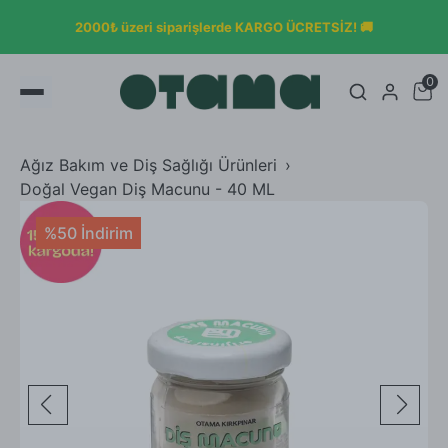
OTAMA KLASİKLERİYLE 
de KARGO ÜCRETSİZ! 🚚
DURDURULACAK ÜRÜNLER
0
Ağız Bakım ve Diş Sağlığı Ürünleri
Doğal Vegan Diş Macunu - 40 ML
%50 İndirim