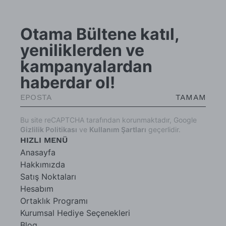
Otama Bültene katıl,
yeniliklerden ve
kampanyalardan
haberdar ol!
TAMAM
Bu site reCAPTCHA tarafından korunmaktadır, Google
Gizlilik Politikası
ve
Kullanım Şartları
geçerlidir.
HIZLI MENÜ
Anasayfa
Hakkımızda
Satış Noktaları
Hesabım
Ortaklık Programı
Kurumsal Hediye Seçenekleri
Blog