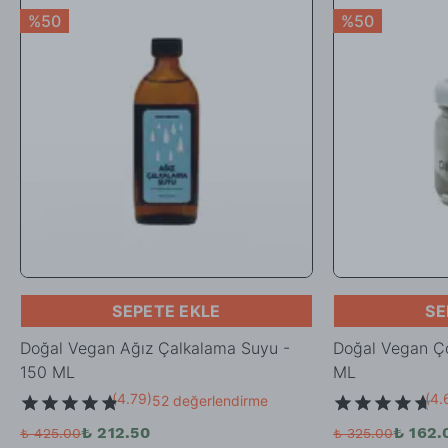
%50
%50
SEPETE EKLE
SE
Doğal Vegan Ağız Çalkalama Suyu -
Doğal Vegan Ç
150 ML
ML
(
4.79
)
(
4.
52 değerlendirme
₺ 212.50
₺ 162.
₺ 425.00
₺ 325.00