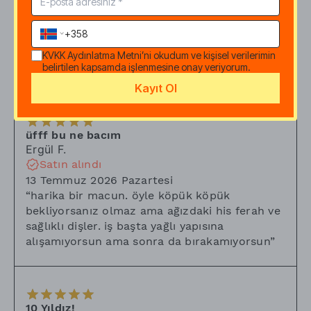
Gamze sena
A.
14 Temmuz 2026 Salı
“
Her fırçalamada midem ağzıma geldi bu
benim rahatsızlığım olabilir diye düşündüm
KVKK Aydınlatma Metni
’ni okudum ve kişisel verilerimin
belirtilen kapsamda işlenmesine onay veriyorum.
ama gerçekten bana iyi gelmemişti
”
Kayıt Ol
üfff bu ne bacım
Ergül
F.
Satın alındı
13 Temmuz 2026 Pazartesi
“
harika bir macun. öyle köpük köpük
bekliyorsanız olmaz ama ağızdaki his ferah ve
sağlıklı dişler. iş başta yağlı yapısına
alışamıyorsun ama sonra da bırakamıyorsun
”
10 Yıldız!