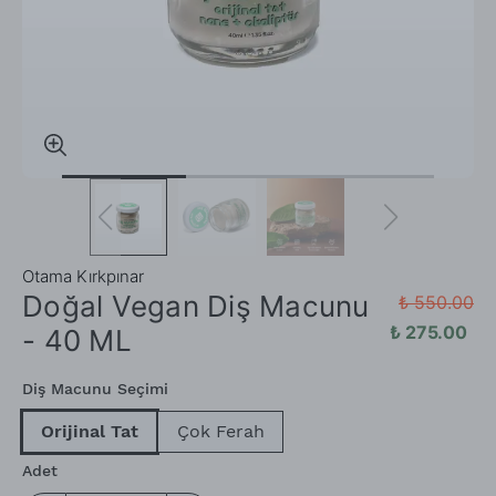
Otama Kırkpınar
Doğal Vegan Diş Macunu
₺ 550.00
₺ 275.00
- 40 ML
Diş Macunu Seçimi
Orijinal Tat
Çok Ferah
Adet