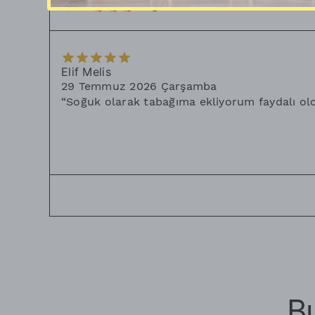
❤️❤️🥰🥰🥰Sevgiler
”
Elif Melis
29 Temmuz 2026 Çarşamba
“
Soğuk olarak tabağıma ekliyorum faydalı ol
Bu