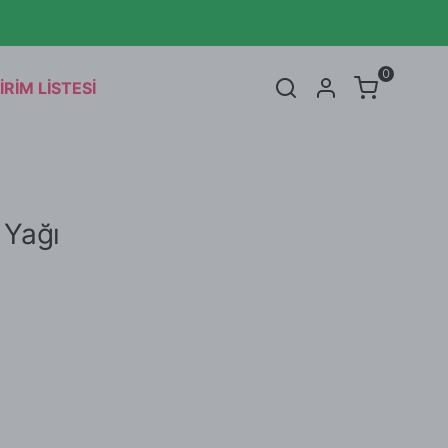
 İNDİRİMDE 👋🏼
atlı Ferah
Fonksiyonel Serum
ant
Etkili Aktif Yüz Kremi
0
İRİM LİSTESİ
ikayesi
Tohum Rotası Nedir?
SEPET
(
0 Ürün
)
 Yağı
Alışveriş sepetinizde hiçbir şey yok.
Alışverişe Başla