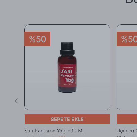
%50
%5
SEPETE EKLE
Sarı Kantaron Yağı -30 ML
Üçüncü G