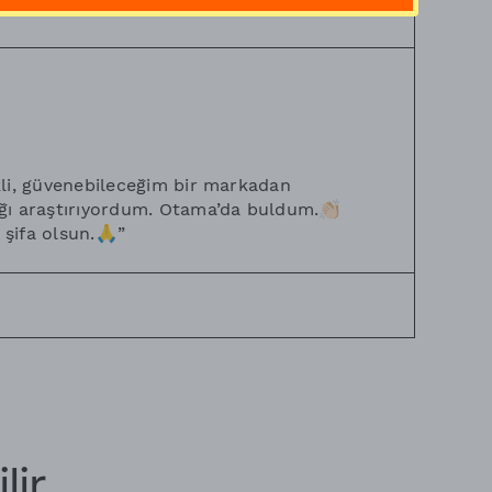
kli, güvenebileceğim bir markadan
ğı araştırıyordum. Otama’da buldum.👏🏻
şifa olsun.🙏
”
lir