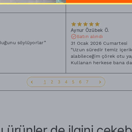
Aynur Özübek
Ö.
Satın alındı
duğunu söylüyorlar
”
31 Ocak 2026 Cumartesi
“
Uzun süredir temiz içeri
alabileceğim çörek otu ya
Kullanan herkese bana da 
1
2
3
4
5
6
7
 ürünler de ilgini çekebi