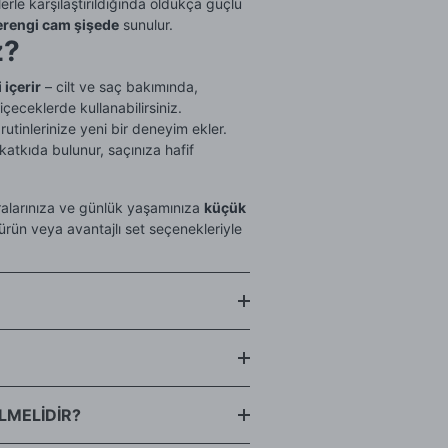
lerle karşılaştırıldığında oldukça güçlü
rengi cam şişede
sunulur.
z?
 içerir
– cilt ve saç bakımında,
çeceklerde kullanabilirsiniz.
utinlerinize yeni bir deneyim ekler.
katkıda bulunur, saçınıza hafif
fralarınıza ve günlük yaşamınıza
küçük
i ürün veya avantajlı set seçenekleriyle
 gıda olarak güvenle tüketebilirsiniz.
LMELİDİR?