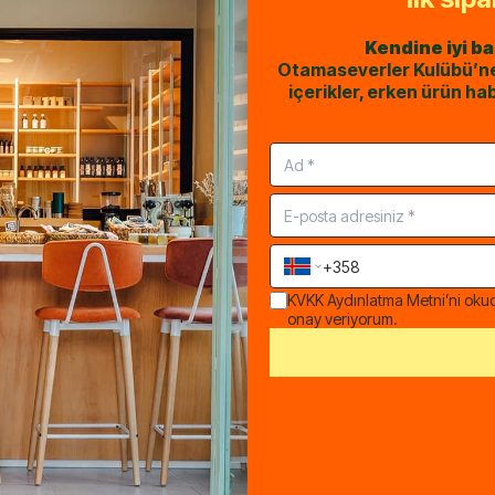
6 Temmuz 2026 Pazartesi
“
Tamamen Merve Hanıma g
Kendine iyi b
aç karnına içip
Otamaseverler Kulübü’ne k
ı kaşığı içtim, siz içmeyin
içerikler, erken ürün hab
aktı, ki bence bu
ir arada olmasına rağmen
KVKK Aydınlatma Metni
’ni oku
onay veriyorum.
Teşekkürler
Pelin
Ş.
Satın alındı
30 Nisan 2026 Perşembe
er şekilde saf bir ürün
“
Şişesi tasarımı ne kadar t
Kafam rahat 😃👏👏👏❤️