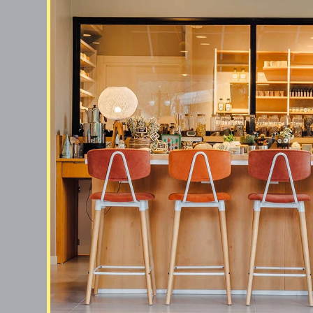
Satın alındı
3 Ağustos 2026 Pazartesi
“
Hazır indirimdeyken denemek için sabahları 
faydalanmak için aldım. Ben gaza gelip bir tatl
fazla gelebiliyormuş. İçerken hafif boğazımı y
doğallığını kanıtlıyor. O kadar cam ürünün b
hiçbiri zarar görmeden geldi, helal olsun
”
SAF LEZZET👏👏👏
YEŞİM
B.
Satın alındı
6 Haziran 2026 Cumartesi
“
Mükemmel bir lezzeti kokusu ve kıvamı var H
olduğu anlaşılıyor Zaten OTAMA dan aldım 