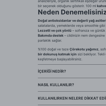
analizleriyle, organik sertifikalı eşdeğer ürün
bir seçenek olduğunu gösterir. 100 ml
kahve
Neden Denemelisini
Doğal antioksidanlar ve değerli yağ asitleri
salatalarda, yemeklerde veya smoothie gibi i
Lezzetli ve çok yönlü
– sofranıza ve günlük r
Bakımda destek
– cildinizin nem dengesine 
parlaklık sağlar.
%100 doğal ve taze
Çörekotu yağımız
, so
bir dokunuş katmak için
sizi bekliyor. Tekl
keşfetmeye başlayabilirsiniz.
İÇERİĞİ NEDİR?
Nigella sativa (Çörek otu)
NASIL KULLANILIR?
Bu yağı hem cildiniz için kullanabilir, hem de
KULLANILIRKEN NELERE DİKKAT EDİ