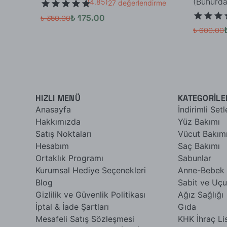
(Buhurdan
(
4.85
)
27 değerlendirme
₺ 175.00
₺ 350.00
₺ 600.00
HIZLI MENÜ
KATEGORİLE
Anasayfa
İndirimli Setl
Hakkımızda
Yüz Bakımı
Satış Noktaları
Vücut Bakım
Hesabım
Saç Bakımı
Ortaklık Programı
Sabunlar
Kurumsal Hediye Seçenekleri
Anne-Bebek
Blog
Sabit ve Uçu
Gizlilik ve Güvenlik Politikası
Ağız Sağlığı
İptal & İade Şartları
Gıda
Mesafeli Satış Sözleşmesi
KHK İhraç Li