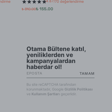
Damasce
(
4.87
)
ndirme
70 değerlendirme
₺ 155.00
₺ 310.00
₺ 1,900.
Otama Bültene katıl,
yeniliklerden ve
kampanyalardan
haberdar ol!
TAMAM
Bu site reCAPTCHA tarafından
korunmaktadır, Google
Gizlilik Politikası
ve
Kullanım Şartları
geçerlidir.