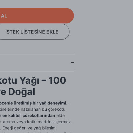
 AL
İSTEK LİSTESİNE EKLE
otu Yağı – 100
ve Doğal
özenle üretilmiş bir yağ deneyimi
…
inelerinde hazırlanan bu çörekotu
n en kaliteli çörekotlarından
elde
ik aroma veya katkı maddesi içermez.
 Enerji değeri ve yağ bileşimi