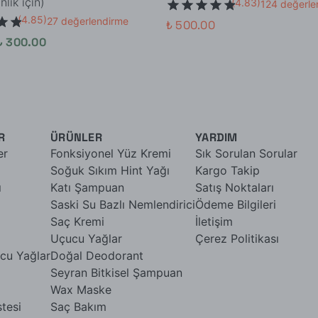
lık için)
(
4.83
)
124 değerle
(
4.85
)
27 değerlendirme
₺ 500.00
₺ 300.00
R
ÜRÜNLER
YARDIM
er
Fonksiyonel Yüz Kremi
Sık Sorulan Sorular
Soğuk Sıkım Hint Yağı
Kargo Takip
ı
Katı Şampuan
Satış Noktaları
Saski Su Bazlı Nemlendirici
Ödeme Bilgileri
Saç Kremi
İletişim
Uçucu Yağlar
Çerez Politikası
cu Yağlar
Doğal Deodorant
Seyran Bitkisel Şampuan
Wax Maske
stesi
Saç Bakım