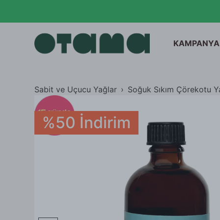
Kolonyalar
OTAMA KLASİKLE
Sabit ve Uçucu Yağlar
Gıda
KAMPANYA
KHK İhraç Listesi
Sabit ve Uçucu Yağlar
Soğuk Sıkım Çörekotu Y
%50 İndirim