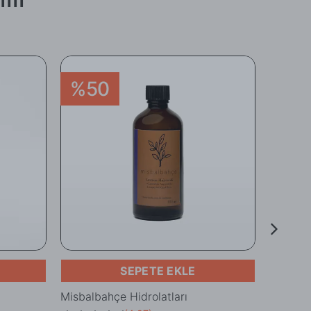
%50
%1
SEPETE EKLE
Misbalbahçe Hidrolatları
%100 Sa