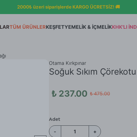
RİYLE SON BULUŞMA! ÜRETİMİ DURDURULACAK ÜRÜNLER %50
Hafif Hissiy
Jel Deodor
LAR
TÜM ÜRÜNLER
KEŞFET
YEMELİK & İÇMELİK
KHK'LI İND
Otama'nın H
ağı
Otama Kırkpınar
Soğuk Sıkım Çörekotu
₺ 237.00
₺ 475.00
Adet
-
+