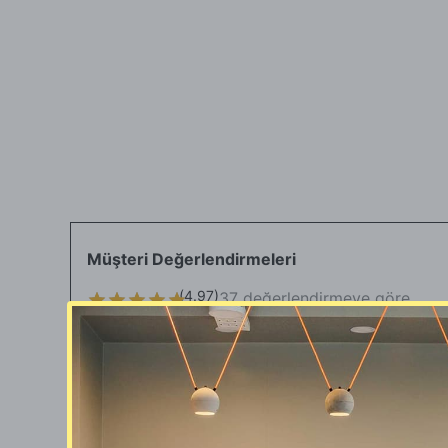
Müşteri Değerlendirmeleri
(
4.97
)
37 değerlendirmeye göre
Khk İndirimi
Ayşe Günce
K.