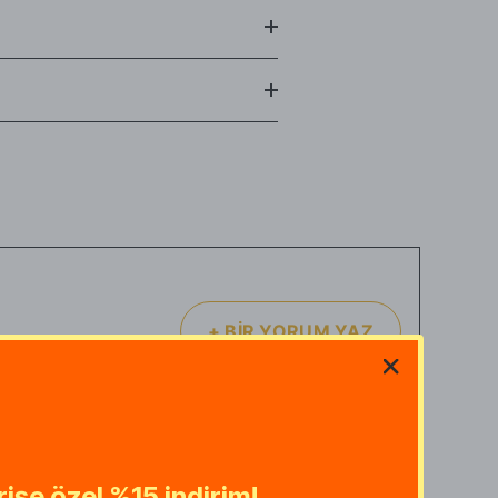
eğinize uygulayıp bekleyin.
dan güneş ışığından uzak bir yerde
ampanya dönemi yoğunluğundan dolayı
 bulabilmektedir.
Eğer siparişinizin
ğişikliği vb.), lütfen sipariş notunda
 etmeden, ürünün tekrar
rgo paketi açılmamış olarak
, alıcı
e iade edebilirsiniz.
+
BİR YORUM YAZ
arişe özel %15 indirim!