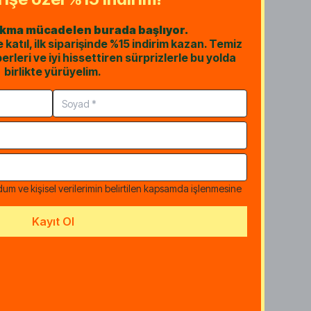
üvenimden aldım 😅içimi güzel ama
”
akma mücadelen burada başlıyor.
atıl, ilk siparişinde %15 indirim kazan. Temiz
erleri ve iyi hissettiren sürprizlerle bu yolda
birlikte yürüyelim.
dum ve kişisel verilerimin belirtilen kapsamda işlenmesine
Kayıt Ol
atlı bayıldım
”