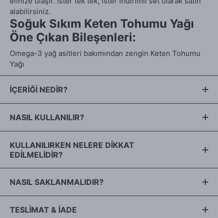
elinize ulaşır. İster tek tek, ister indirimli set olarak satın
alabilirsiniz.
Soğuk Sıkım Keten Tohumu Yağı
Öne Çıkan Bileşenleri:
Omega-3 yağ asitleri bakımından zengin Keten Tohumu
Yağı
İÇERİĞİ NEDİR?
Linum usitatissimum (Keten tohumu)
NASIL KULLANILIR?
Bu yağı hem cildiniz için kullanabilir, hem de gıda olarak
KULLANILIRKEN NELERE DİKKAT
güvenle tüketebilirsiniz.
EDİLMELİDİR?
Bilmediğiniz bir alerji ihtimaline karşı el bileğinize uygulayıp
NASIL SAKLANMALIDIR?
bekleyin.
Ürünleri çocukların erişemeyeceği ve doğrudan güneş
TESLİMAT & İADE
ışığından uzak bir yerde muhafaza edin.