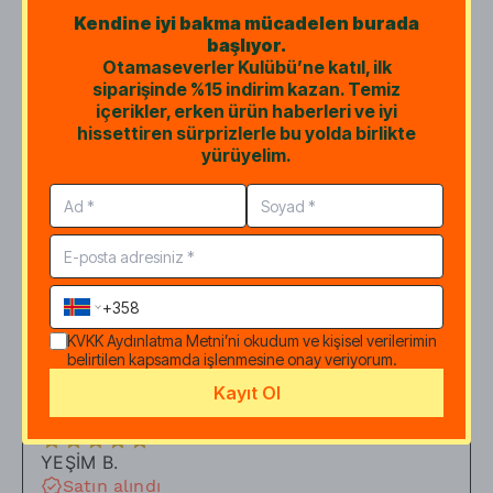
Kendine iyi bakma mücadelen burada
başlıyor.
Otamaseverler Kulübü’ne katıl, ilk
Elif Melis
siparişinde %15 indirim kazan. Temiz
29 Temmuz 2026 Çarşamba
içerikler, erken ürün haberleri ve iyi
“
Keten tohumunu öğütüp kullanıyordum
hissettiren sürprizlerle bu yolda birlikte
sanırım yağı da faydalıdır
”
yürüyelim.
Merve
O.
Satın alındı
24 Temmuz 2026 Cuma
“
Kefirin içine katarak tüketiyorum, çok
KVKK Aydınlatma Metni
’ni okudum ve kişisel verilerimin
memnunum.
”
belirtilen kapsamda işlenmesine onay veriyorum.
Kayıt Ol
YEŞİM
B.
Satın alındı