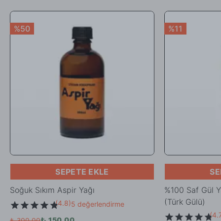
%50
%11
SEPETE EKLE
SE
Soğuk Sıkım Aspir Yağı
%100 Saf Gül 
(Türk Gülü)
(
4.8
)
5 değerlendirme
(
4.
₺ 150.00
₺ 300.00