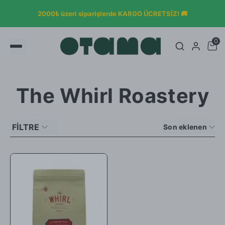
2000₺ üzeri siparişlerde KARGO ÜCRETSİZ! 🚚
0
The Whirl Roastery
FİLTRE
Son eklenen