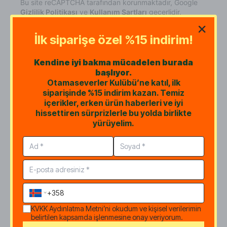
Bu site reCAPTCHA tarafından korunmaktadır, Google
Gizlilik Politikası
ve
Kullanım Şartları
geçerlidir.
HIZLI MENÜ
Anasayfa
İlk siparişe özel %15 indirim!
Hakkımızda
Satış Noktaları
Kendine iyi bakma mücadelen burada
Hesabım
başlıyor.
Otamaseverler Kulübü’ne katıl, ilk
Ortaklık Programı
siparişinde %15 indirim kazan. Temiz
Kurumsal Hediye Seçenekleri
içerikler, erken ürün haberleri ve iyi
Blog
hissettiren sürprizlerle bu yolda birlikte
Gizlilik ve Güvenlik Politikası
yürüyelim.
İptal & İade Şartları
Mesafeli Satış Sözleşmesi
ETK (Elektronik Ticari İleti İzni Metni)
KVKK Aydınlatma Metni
KATEGORİLER
İndirimli Setler
Yüz Bakımı
KVKK Aydınlatma Metni
’ni okudum ve kişisel verilerimin
Vücut Bakımı
belirtilen kapsamda işlenmesine onay veriyorum.