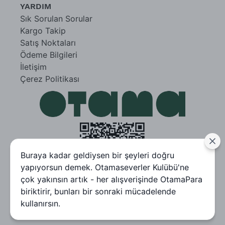
YARDIM
Sık Sorulan Sorular
Kargo Takip
Satış Noktaları
Ödeme Bilgileri
İletişim
Çerez Politikası
Buraya kadar geldiysen bir şeyleri doğru
yapıyorsun demek. Otamaseverler Kulübü'ne
çok yakınsın artık - her alışverişinde OtamaPara
biriktirir, bunları bir sonraki mücadelende
kullanırsın.