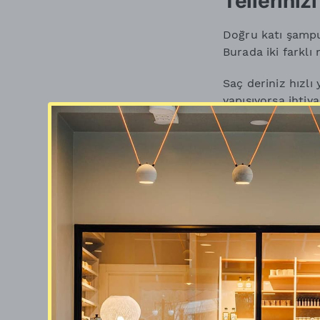
Telleriniz
Doğru katı şampu
Burada iki farklı
Saç deriniz hızlı
yapışıyorsa ihtiya
Saç telleriniz ku
dengesini destekl
Saçınız boyalı, iş
yapıdaysa yalnız
bir ürün tercih e
Kısacası doğru k
Benim asıl ihtiy
Bu ayrım doğru ür