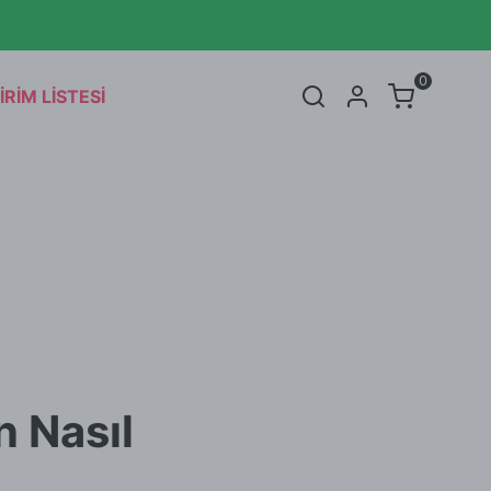
 İNDİRİMDE 👋🏼
atlı Ferah
Fonksiyonel Serum
ant
Etkili Aktif Yüz Kremi
0
İRİM LİSTESİ
ikayesi
Tohum Rotası Nedir?
SEPET
(
0 Ürün
)
Alışveriş sepetinizde hiçbir şey yok.
Alışverişe Başla
 Nasıl