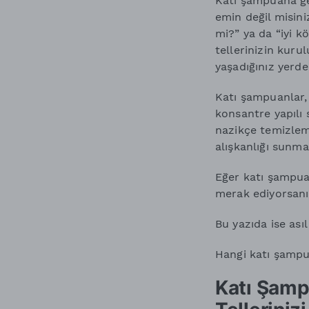
Katı şampuana g
emin değil misini
mi?” ya da “iyi k
tellerinizin kuru
yaşadığınız yerde
Katı şampuanlar, 
konsantre yapılı 
nazikçe temizleme
alışkanlığı sunma
Eğer katı şampuan
merak ediyorsanı
Bu yazıda ise ası
Hangi katı şampua
Katı Şamp