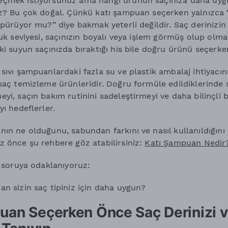
eçmek istiyorsunuz ama hangi ürünün saçınıza daha uy
z? Bu çok doğal. Çünkü katı şampuan seçerken yalnızca “d
öpürüyor mu?” diye bakmak yeterli değildir. Saç derinizin
luk seviyesi, saçınızın boyalı veya işlem görmüş olup olm
ki suyun saçınızda bıraktığı his bile doğru ürünü seçerke
sıvı şampuanlardaki fazla su ve plastik ambalaj ihtiyacın
saç temizleme ürünleridir. Doğru formüle edildiklerinde s
yi, saçın bakım rutinini sadeleştirmeyi ve daha bilinçli 
yı hedeflerler.
ın ne olduğunu, sabundan farkını ve nasıl kullanıldığını
z önce şu rehbere göz atabilirsiniz:
Katı Şampuan Nedir? 
l soruya odaklanıyoruz:
n sizin saç tipiniz için daha uygun?
uan Seçerken Önce Saç Derinizi v