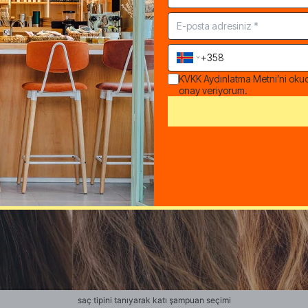
KVKK Aydınlatma Metni
’ni oku
onay veriyorum.
saç tipini tanıyarak katı şampuan seçimi