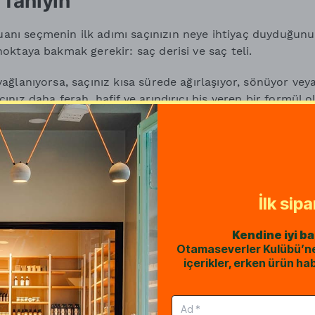
i Tanıyın
anı seçmenin ilk adımı saçınızın neye ihtiyaç duyduğunu
 noktaya bakmak gerekir: saç derisi ve saç teli.
 yağlanıyorsa, saçınız kısa sürede ağırlaşıyor, sönüyor vey
cınız daha ferah, hafif ve arındırıcı his veren bir formül ol
ru, mat, sert veya kırılgansa ihtiyacınız daha yumuşak te
eyen ve saç telinde daha esnek bir his bırakan bir formü
lem görmüş, ısıyla sık şekillendirilen veya kireçli sudan et
ca temizleyen değil, aynı zamanda saç teline bakım hissi
İlk sip
tmek daha doğru olabilir.
Kendine iyi b
atı şampuanı seçmek için şu soruyu sormak gerekir:
Otamaseverler Kulübü’ne k
içerikler, erken ürün hab
acım saç derimde mi, saç telimde mi?
üne ulaşmayı çok kolaylaştırır.