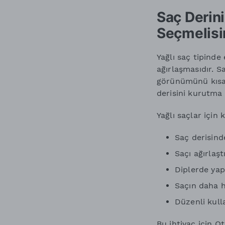
Saç Derin
Seçmelisi
Yağlı saç tipinde
ağırlaşmasıdır. S
görünümünü kısa 
derisini kurutma
Yağlı saçlar için
Saç derisind
Saçı ağırlaş
Diplerde yap
Saçın daha h
Düzenli kull
Bu ihtiyaç için 