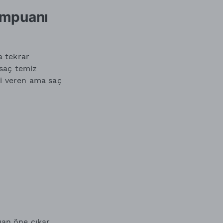
Şampuanı
a tekrar
 saç temiz
si veren ama saç
uan
öne çıkar.