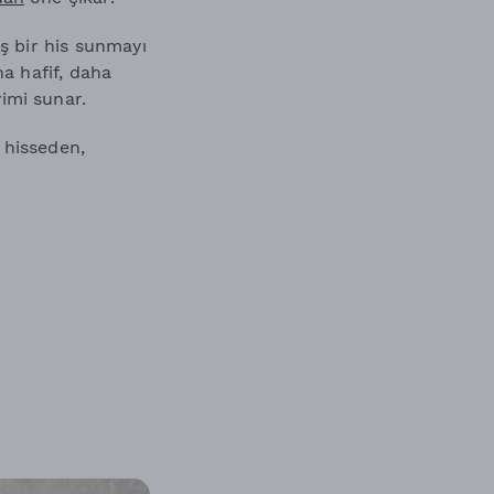
mış bir his sunmayı
ha hafif, daha
imi sunar.
ı hisseden,