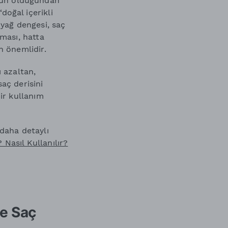
gun olduğundan
oğal içerikli
 yağ dengesi, saç
aması, hatta
n önemlidir.
ı azaltan,
aç derisini
bir kullanım
 daha detaylı
Nasıl Kullanılır?
e Saç