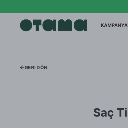
Kolonyalar
OTAMA KLASİKLE
Sabit ve Uçucu Yağlar
Gıda
KAMPANYA
KHK İhraç Listesi
GERİ DÖN
Saç T