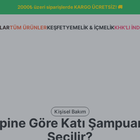
RİYLE SON BULUŞMA! ÜRETİMİ DURDURULACAK ÜRÜNLER %50
Hafif Hissiy
Jel Deodor
LAR
TÜM ÜRÜNLER
KEŞFET
YEMELİK & İÇMELİK
KHK'LI İND
Otama'nın H
Kişisel Bakım
ipine Göre Katı Şampuan
Seçilir?