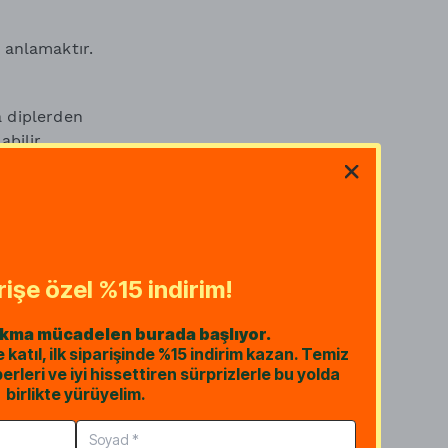
 anlamaktır.
a diplerden
abilir.
mizlik sunan, nem
ldür.
kilenen bir
 veren daha nazik
arişe özel %15 indirim!
akma mücadelen burada başlıyor.
atıl, ilk siparişinde %15 indirim kazan. Temiz
erleri ve iyi hissettiren sürprizlerle bu yolda
birlikte yürüyelim.