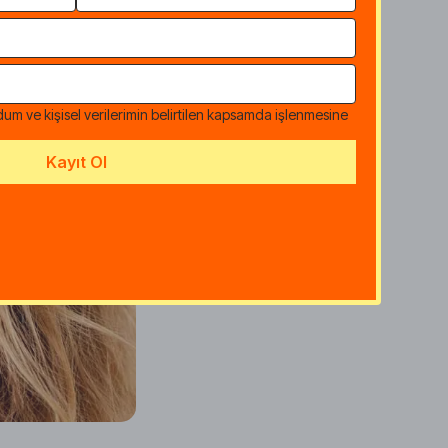
dum ve kişisel verilerimin belirtilen kapsamda işlenmesine
Kayıt Ol