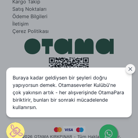
Kargo Takip
Satış Noktaları
Ödeme Bilgileri
İletişim
Çerez Politikası
Buraya kadar geldiysen bir şeyleri doğru
yapıyorsun demek. Otamaseverler Kulübü'ne
çok yakınsın artık - her alışverişinde OtamaPara
biriktirir, bunları bir sonraki mücadelende
kullanırsın.
© 2026 OTAMA KIRKPINAR - Tüm Hakları Saklıdır.