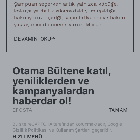
mı?
Şampuan seçerken artık yalnızca köpüğe,
kokuya ya da ilk yıkamadaki yumuşaklığa
bakmıyoruz. İçeriği, saçın ihtiyacını ve bakım
yaklaşımını da önemsiyoruz. Market
raflarından doğal kozmetiğe uzanan bu
değişime birlikte bakalım.
DEVAMINI OKU
Otama Bültene katıl,
yeniliklerden ve
kampanyalardan
haberdar ol!
TAMAM
Bu site reCAPTCHA tarafından korunmaktadır, Google
Gizlilik Politikası
ve
Kullanım Şartları
geçerlidir.
HIZLI MENÜ