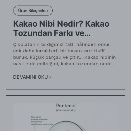
Ürün Bileşenleri
Kakao Nibi Nedir? Kakao
Tozundan Farkı ve
Kullanım Alanları
Çikolatanın bildiğimiz tatlı hâlinden önce,
çok daha karakterli bir kakao var: Hafif
buruk, küçük parçalı ve çıtır… Kakao nibinin
nasıl elde edildiğini, kakao tozundan neden
farklı olduğunu ve mutfakta nasıl
kullanılabileceğini birlikte keşfediyoruz.
DEVAMINI OKU