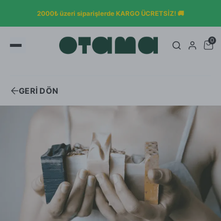
OTAMA KLASİKLERİYLE SON BUL
 ÜCRETSİZ! 🚚
DURDURULACAK ÜRÜNLER %50 İN
0
GERİ DÖN