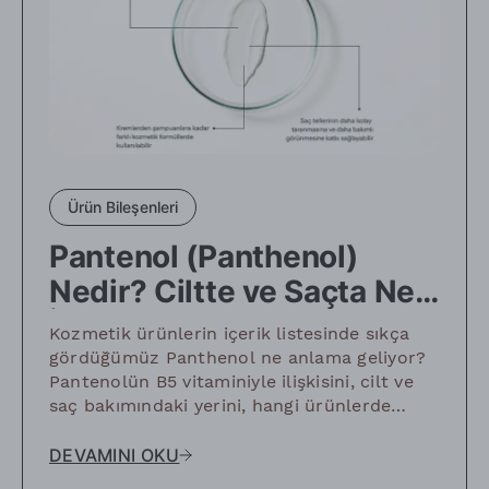
Ürün Bileşenleri
Pantenol (Panthenol)
Nedir? Ciltte ve Saçta Ne
İşe Yarar?
Kozmetik ürünlerin içerik listesinde sıkça
gördüğümüz Panthenol ne anlama geliyor?
Pantenolün B5 vitaminiyle ilişkisini, cilt ve
saç bakımındaki yerini, hangi ürünlerde
kullanıldığını ve bir formülün içinde nasıl
değerlendirilmesi gerektiğini birlikte
DEVAMINI OKU
inceleyelim.