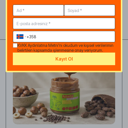
Diğer Yazılarımız
KVKK Aydınlatma Metni
’ni okudum ve kişisel verilerimin
belirtilen kapsamda işlenmesine onay veriyorum.
Kayıt Ol