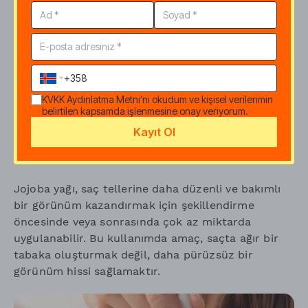
uygulanır?
Saç boylarında kuruluk hissi veya mat görünüm
olduğunda, jojoba yağı çok az miktarda
kullanılabilir. Uygulama sırasında ürünü saç
diplerine değil, daha çok saç boy ve uçlarına
KVKK Aydınlatma Metni
’ni okudum ve kişisel verilerimin
dağıtmak daha hafif bir sonuç sağlayabilir.
belirtilen kapsamda işlenmesine onay veriyorum.
Kayıt Ol
Şekillendirme öncesi veya sonrası
kullanılabilir mi?
Jojoba yağı, saç tellerine daha düzenli ve bakımlı
bir görünüm kazandırmak için şekillendirme
öncesinde veya sonrasında çok az miktarda
uygulanabilir. Bu kullanımda amaç, saçta ağır bir
tabaka oluşturmak değil, daha pürüzsüz bir
görünüm hissi sağlamaktır.