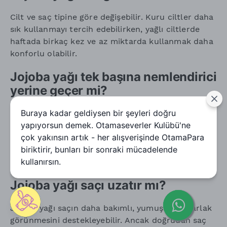
Cilt ve saç tipine göre değişebilir. Kuru ciltler daha
sık kullanmayı tercih edebilirken, yağlı ciltlerde
haftada birkaç kez ve az miktarda kullanmak daha
konforlu olabilir.
Jojoba yağı tek başına nemlendirici
yerine geçer mi?
Buraya kadar geldiysen bir şeyleri doğru
Jojoba yağı ciltte yumuşaklık ve bakım hissi
yapıyorsun demek. Otamaseverler Kulübü'ne
sağlayabilir; ancak su bazlı nemlendiricilerin yerini
çok yakınsın artık - her alışverişinde OtamaPara
her zaman tek başına tutmayabilir. Daha dengeli
biriktirir, bunları bir sonraki mücadelende
bir bakım için nemlendirici üzerine az miktarda
kullanırsın.
uygulanabilir.
Jojoba yağı saçı uzatır mı?
Jojoba yağı saçın daha bakımlı, yumuşak ve parlak
görünmesini destekleyebilir. Ancak doğrudan saç