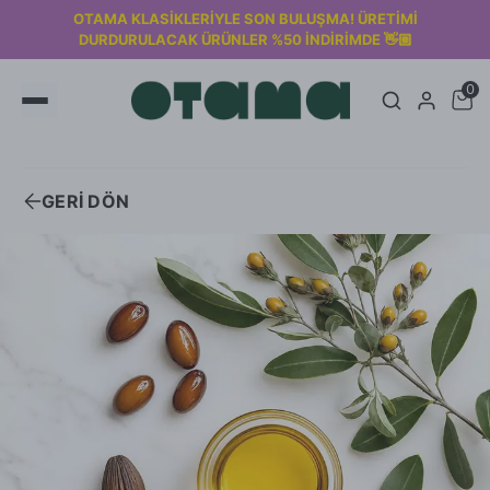
2000₺ üzeri siparişlerde KARGO ÜCRETSİZ! 🚚
0
GERİ DÖN