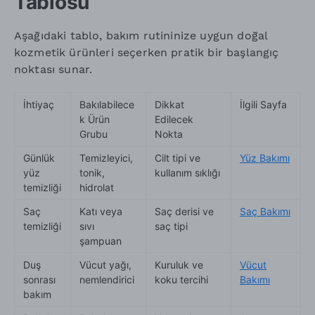
Tablosu
Aşağıdaki tablo, bakım rutininize uygun doğal
kozmetik ürünleri seçerken pratik bir başlangıç
noktası sunar.
İhtiyaç
Bakılabilece
Dikkat
İlgili Sayfa
k Ürün
Edilecek
Grubu
Nokta
Günlük
Temizleyici,
Cilt tipi ve
Yüz Bakımı
yüz
tonik,
kullanım sıklığı
temizliği
hidrolat
Saç
Katı veya
Saç derisi ve
Saç Bakımı
temizliği
sıvı
saç tipi
şampuan
Duş
Vücut yağı,
Kuruluk ve
Vücut
sonrası
nemlendirici
koku tercihi
Bakımı
bakım