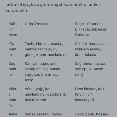
farklı ihtiyaçlara göre doğal kozmetik ürünleri
bulunabilir.
Kulla
Ürün Örnekleri
Seçim Yaparken
nım
Dikkat Edilebilecek
Alanı
Noktalar
Yüz
Tonik, hidrolat, maske,
Cilt tipi, hassasiyet,
bakı
makyaj temizleyici,
kullanım amacı,
mı
güneş kremi, nemlendirici
ürün dokusu
Saç
Katı şampuan, sıvı
Saç derisi ihtiyacı,
bakı
şampuan, saç bakım
saç tipi, kullanım
mı
yağı, saç kremi, saç
sıklığı
toniği
Vücu
Vücut yağı, katı
Nem ihtiyacı, koku
t
nemlendirici, deodorant,
tercihi, cilt
bakı
bakım kremi
hassasiyeti
mı
Anne
Bebek sabunu, bebek
Sade içerik, hassas