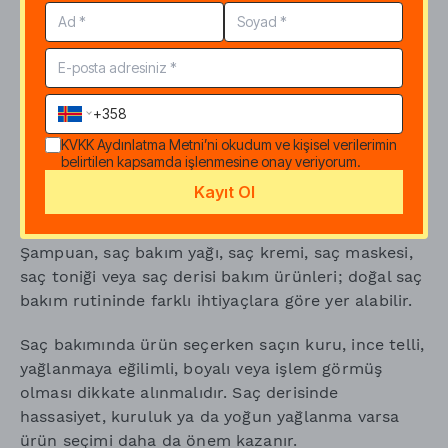
Doğal yüz bakım ürünleri
KVKK Aydınlatma Metni
’ni okudum ve kişisel verilerimin
Doğal Saç Bakımı Ürünleri
belirtilen kapsamda işlenmesine onay veriyorum.
Kayıt Ol
Doğal saç bakımı, yalnızca saç tellerine değil saç
derisine de odaklanan bir bakım yaklaşımıdır.
Şampuan, saç bakım yağı, saç kremi, saç maskesi,
saç toniği veya saç derisi bakım ürünleri; doğal saç
bakım rutininde farklı ihtiyaçlara göre yer alabilir.
Saç bakımında ürün seçerken saçın kuru, ince telli,
yağlanmaya eğilimli, boyalı veya işlem görmüş
olması dikkate alınmalıdır. Saç derisinde
hassasiyet, kuruluk ya da yoğun yağlanma varsa
ürün seçimi daha da önem kazanır.