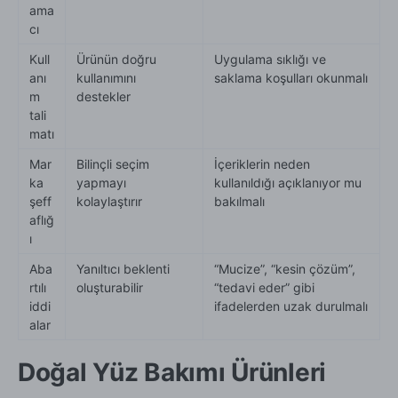
ama
cı
Kull
Ürünün doğru
Uygulama sıklığı ve
anı
kullanımını
saklama koşulları okunmalı
m
destekler
tali
matı
Mar
Bilinçli seçim
İçeriklerin neden
ka
yapmayı
kullanıldığı açıklanıyor mu
şeff
kolaylaştırır
bakılmalı
aflığ
ı
Aba
Yanıltıcı beklenti
“Mucize”, “kesin çözüm”,
rtılı
oluşturabilir
“tedavi eder” gibi
iddi
ifadelerden uzak durulmalı
alar
Doğal Yüz Bakımı Ürünleri