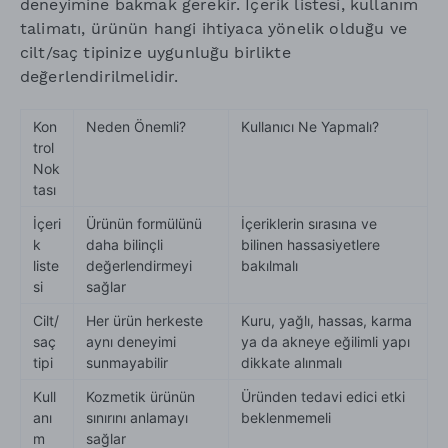
deneyimine bakmak gerekir. İçerik listesi, kullanım
talimatı, ürünün hangi ihtiyaca yönelik olduğu ve
cilt/saç tipinize uygunluğu birlikte
değerlendirilmelidir.
Kon
Neden Önemli?
Kullanıcı Ne Yapmalı?
trol
Nok
tası
İçeri
Ürünün formülünü
İçeriklerin sırasına ve
k
daha bilinçli
bilinen hassasiyetlere
liste
değerlendirmeyi
bakılmalı
si
sağlar
Cilt/
Her ürün herkeste
Kuru, yağlı, hassas, karma
saç
aynı deneyimi
ya da akneye eğilimli yapı
tipi
sunmayabilir
dikkate alınmalı
Kull
Kozmetik ürünün
Üründen tedavi edici etki
anı
sınırını anlamayı
beklenmemeli
m
sağlar