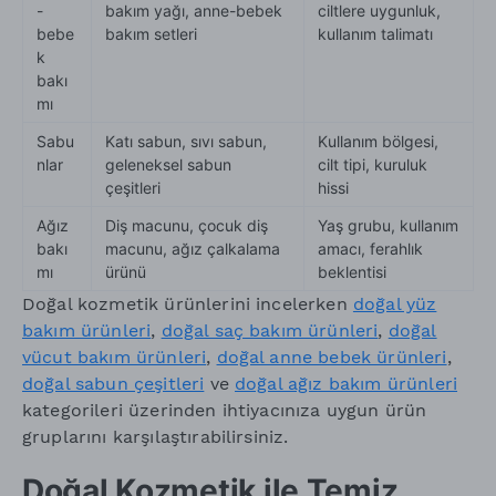
-
bakım yağı, anne-bebek
ciltlere uygunluk,
bebe
bakım setleri
kullanım talimatı
k
bakı
mı
Sabu
Katı sabun, sıvı sabun,
Kullanım bölgesi,
nlar
geleneksel sabun
cilt tipi, kuruluk
çeşitleri
hissi
Ağız
Diş macunu, çocuk diş
Yaş grubu, kullanım
bakı
macunu, ağız çalkalama
amacı, ferahlık
mı
ürünü
beklentisi
Doğal kozmetik ürünlerini incelerken
doğal yüz
bakım ürünleri
,
doğal saç bakım ürünleri
,
doğal
vücut bakım ürünleri
,
doğal anne bebek ürünleri
,
doğal sabun çeşitleri
ve
doğal ağız bakım ürünleri
kategorileri üzerinden ihtiyacınıza uygun ürün
gruplarını karşılaştırabilirsiniz.
Doğal Kozmetik ile Temiz