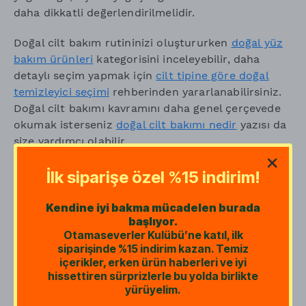
daha dikkatli değerlendirilmelidir.
Doğal cilt bakım rutininizi oluştururken
doğal yüz
bakım ürünleri
kategorisini inceleyebilir, daha
detaylı seçim yapmak için
cilt tipine göre doğal
temizleyici seçimi
rehberinden yararlanabilirsiniz.
Doğal cilt bakımı kavramını daha genel çerçevede
okumak isterseniz
doğal cilt bakımı nedir
yazısı da
size yardımcı olabilir.
İlk siparişe özel %15 indirim!
Kendine iyi bakma mücadelen burada
başlıyor.
Otamaseverler Kulübü’ne katıl, ilk
siparişinde %15 indirim kazan. Temiz
içerikler, erken ürün haberleri ve iyi
hissettiren sürprizlerle bu yolda birlikte
yürüyelim.