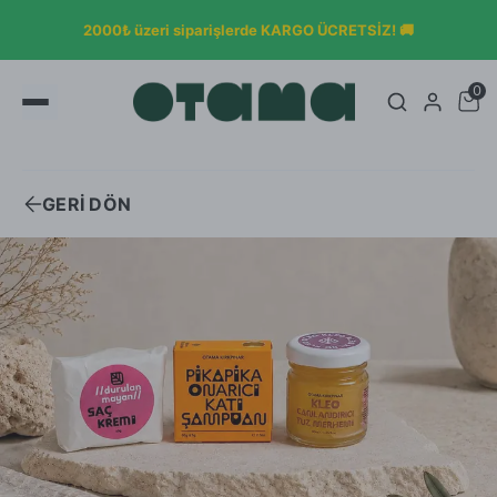
OTAMA KLASİKLERİYLE SON BULUŞMA! ÜRETİMİ
DURDURULACAK ÜRÜNLER %50 İNDİRİMDE 👋🏼
0
GERİ DÖN