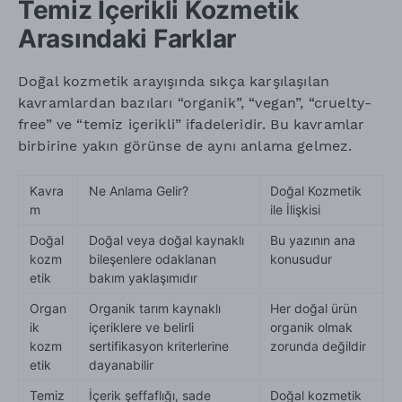
Temiz İçerikli Kozmetik
Arasındaki Farklar
Doğal kozmetik arayışında sıkça karşılaşılan
kavramlardan bazıları “organik”, “vegan”, “cruelty-
free” ve “temiz içerikli” ifadeleridir. Bu kavramlar
birbirine yakın görünse de aynı anlama gelmez.
Kavra
Ne Anlama Gelir?
Doğal Kozmetik
m
ile İlişkisi
Doğal
Doğal veya doğal kaynaklı
Bu yazının ana
kozm
bileşenlere odaklanan
konusudur
etik
bakım yaklaşımıdır
Organ
Organik tarım kaynaklı
Her doğal ürün
ik
içeriklere ve belirli
organik olmak
kozm
sertifikasyon kriterlerine
zorunda değildir
etik
dayanabilir
Temiz
İçerik şeffaflığı, sade
Doğal kozmetik