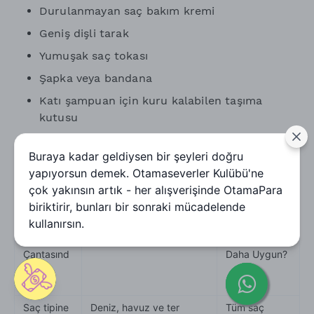
Durulanmayan saç bakım kremi
Geniş dişli tarak
Yumuşak saç tokası
Şapka veya bandana
Katı şampuan için kuru kalabilen taşıma
kutusu
Mikrofiber havlu veya yumuşak pamuklu bez
Buraya kadar geldiysen bir şeyleri doğru
Yaz aylarında genel bakım önerilerini merak
yapıyorsun demek. Otamaseverler Kulübü'ne
ediyorsanız Yaz Aylarında Kişisel Bakım Nasıl
çok yakınsın artık - her alışverişinde OtamaPara
Olmalı? başlıklı yazımıza da göz atabilirsiniz.
biriktirir, bunları bir sonraki mücadelende
kullanırsın.
Tatil
Ne İşe Yarar?
Kimler İçin
Çantasınd
Daha Uygun?
a Ne
Olmalı?
Saç tipine
Deniz, havuz ve ter
Tüm saç