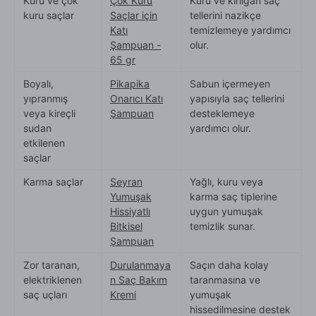
Kuru ve çok
Çok Kuru
Kuru ve kırılgan saç
kuru saçlar
Saçlar için
tellerini nazikçe
Katı
temizlemeye yardımcı
Şampuan -
olur.
65 gr
Boyalı,
Pikapika
Sabun içermeyen
yıpranmış
Onarıcı Katı
yapısıyla saç tellerini
veya kireçli
Şampuan
desteklemeye
sudan
yardımcı olur.
etkilenen
saçlar
Karma saçlar
Seyran
Yağlı, kuru veya
Yumuşak
karma saç tiplerine
Hissiyatlı
uygun yumuşak
Bitkisel
temizlik sunar.
Şampuan
Zor taranan,
Durulanmaya
Saçın daha kolay
elektriklenen
n Saç Bakım
taranmasına ve
saç uçları
Kremi
yumuşak
hissedilmesine destek