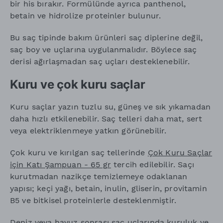
bir his bırakır. Formülünde ayrıca panthenol,
betain ve hidrolize proteinler bulunur.
Bu saç tipinde bakım ürünleri saç diplerine değil,
saç boy ve uçlarına uygulanmalıdır. Böylece saç
derisi ağırlaşmadan saç uçları desteklenebilir.
Kuru ve çok kuru saçlar
Kuru saçlar yazın tuzlu su, güneş ve sık yıkamadan
daha hızlı etkilenebilir. Saç telleri daha mat, sert
veya elektriklenmeye yatkın görünebilir.
Çok kuru ve kırılgan saç tellerinde
Çok Kuru Saçlar
için Katı Şampuan - 65 gr
tercih edilebilir. Saçı
kurutmadan nazikçe temizlemeye odaklanan
yapısı; keçi yağı, betain, inulin, gliserin, provitamin
B5 ve bitkisel proteinlerle desteklenmiştir.
Deniz veya havuz sonrası saç uçlarında kuruluk ve