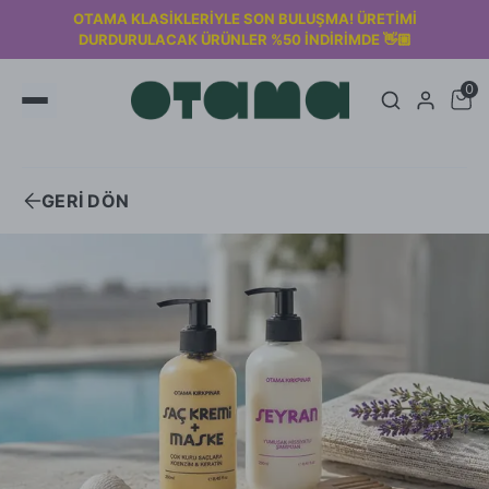
2000₺ üzeri siparişlerde KARGO ÜCRETSİZ! 🚚
0
GERİ DÖN