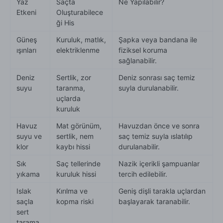
Yaz
Saçta
Ne Yapılabilir?
Etkeni
Oluşturabilece
ği His
Güneş
Kuruluk, matlık,
Şapka veya bandana ile
ışınları
elektriklenme
fiziksel koruma
sağlanabilir.
Deniz
Sertlik, zor
Deniz sonrası saç temiz
suyu
taranma,
suyla durulanabilir.
uçlarda
kuruluk
Havuz
Mat görünüm,
Havuzdan önce ve sonra
suyu ve
sertlik, nem
saç temiz suyla ıslatılıp
klor
kaybı hissi
durulanabilir.
Sık
Saç tellerinde
Nazik içerikli şampuanlar
yıkama
kuruluk hissi
tercih edilebilir.
Islak
Kırılma ve
Geniş dişli tarakla uçlardan
saçla
kopma riski
başlayarak taranabilir.
sert
tarama