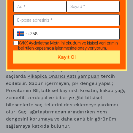
gösterin
Boyalı saçlar yazın güneş, klor ve tuzlu sudan daha
hızlı etkilenebilir. Renk solması, mat görünüm ve
sertlik hissi bu dönemde daha belirgin olabilir. Bu
nedenle boyalı saçlarda nazik temizlik, saç
KVKK Aydınlatma Metni
’ni okudum ve kişisel verilerimin
belirtilen kapsamda işlenmesine onay veriyorum.
uçlarına düzenli bakım ve güneşten fiziksel koruma
önemlidir.
Kayıt Ol
Boyalı, işlem görmüş veya kireçli sudan etkilenen
saçlarda
Pikapika Onarıcı Katı Şampuan
tercih
edilebilir. Sabun içermeyen, pH dengeli yapısı;
Provitamin B5, bitkisel kaynaklı kreatin, kakao yağı,
zencefil, zerdeçal ve biberiye gibi bitkisel
bileşenlerle saç tellerini desteklemeye yardımcı
olur. Saçı ağırlaştırmadan arındırırken nem
dengesini korumaya ve daha canlı bir görünüm
sağlamaya katkıda bulunur.