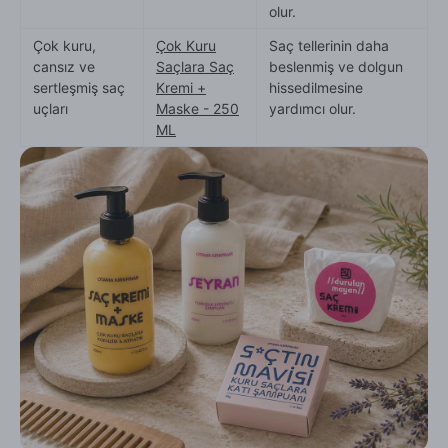
olur.
Çok kuru,
Çok Kuru
Saç tellerinin daha
cansız ve
Saçlara Saç
beslenmiş ve dolgun
sertleşmiş saç
Kremi +
hissedilmesine
uçları
Maske - 250
yardımcı olur.
ML