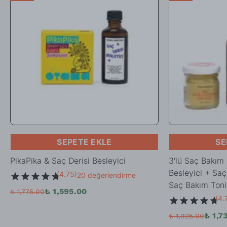
SEPETE EKLE
SE
PikaPika & Saç Derisi Besleyici
3'lü Saç Bakım 
Besleyici + Saç
(
4.75
)
20 değerlendirme
Saç Bakım Toni
₺ 1,595.00
₺ 1,775.00
(
4.
₺ 1,7
₺ 1,925.00