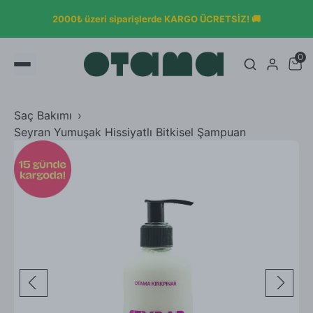
2000₺ üzeri siparişlerde KARGO ÜCRETSİZ! 🚚
0
Saç Bakımı
Seyran Yumuşak Hissiyatlı Bitkisel Şampuan