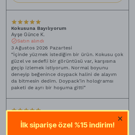
Kokusuna Bayılıyorum
Ayşe Günce
K.
Satın alındı
3 Ağustos 2026 Pazartesi
“
İçinde yüzmek istediğim bir ürün. Kokusu çok
güzel ve sedefli bir görüntüsü var, karşısına
geçip izlemek istiyorum. Normal boyunu
deneyip beğenince doypack halini de alayım
da bitmesin dedim. Doypack’in hologramsı
paketi de ayrı bir hoşuma gitti
”
Müko
Begüm
S.
İlk siparişe özel %15 indirim!
Satın alındı