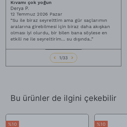
Kıvamı çok yoğun
Derya
P.
12 Temmuz 2026 Pazar
“
Su ile biraz seyrelttim ama gür saçlarımın
aralarına girebilmesi için biraz daha akışkan
olması iyi olurdu, bir bilen bana söylese en
etkili ne ile seyreltirim… su dışında..
”
1
/
33
Bu ürünler de ilgini çekebilir
%10
%10