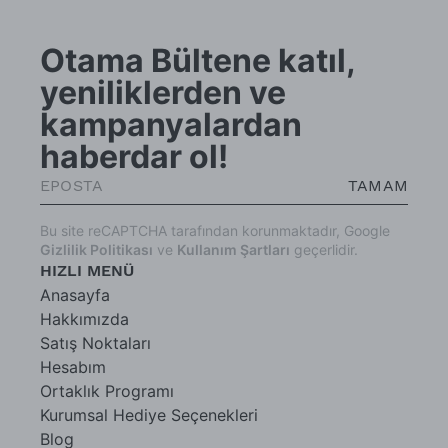
Otama Bültene katıl,
yeniliklerden ve
kampanyalardan
haberdar ol!
TAMAM
Bu site reCAPTCHA tarafından korunmaktadır, Google
Gizlilik Politikası
ve
Kullanım Şartları
geçerlidir.
HIZLI MENÜ
Anasayfa
Hakkımızda
Satış Noktaları
Hesabım
Ortaklık Programı
Kurumsal Hediye Seçenekleri
Blog