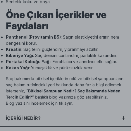
Sentetik koku ve boya
Öne Çıkan İçerikler ve
Faydaları
Panthenol (Provitamin B5)
: Saçın elastikiyetini artırır, nem
dengesini korur.
Kreatin
: Saç telini güçlendirir, yıpranmayı azaltır.
Biberiye Yağı
: Saç derisini canlandırır, parlaklık kazandırır.
Portakal Kabuğu Yağı
: Ferahlatıcı ve arındırıcı etki sağlar.
Kakao Yağı
: Yumuşaklık ve pürüzsüzlük verir.
Saç bakımında bitkisel içeriklerin rolü ve bitkisel şampuanların
saç bakım rutinindeki yeri hakkında daha fazla bilgi edinmek
isterseniz,
“Bitkisel Şampuan Nedir? Saç Bakımında Neden
Tercih Edilir?”
başlıklı blog yazımıza göz atabilirsiniz.
Blog yazısını incelemek için tıklayın.
İÇERİĞİ NEDİR?
Aqua, Sodium Cocoyl Isethionate, Cocamidopropyl Betaine,